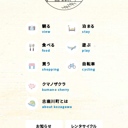
観る
泊まる
view
stay
食べる
遊ぶ
food
play
買う
自転車
shopping
cycling
クマノザクラ
kumano cherry
古座川町とは
about kozagawa
お知らせ
レンタサイクル