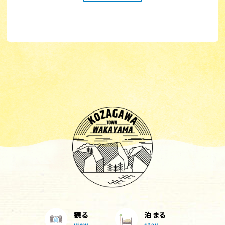
観る
泊まる
view
stay