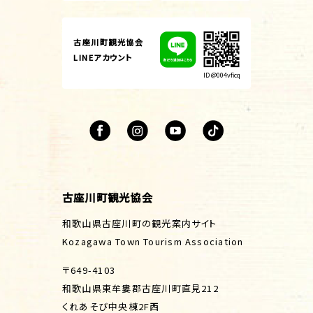
古座川町観光協会
LINEアカウント
ID @004vficq
古座川町観光協会
和歌山県古座川町の観光案内サイト
Kozagawa Town Tourism Association
〒649-4103
和歌山県東牟婁郡古座川町直見212
くれあそび中央棟2F西