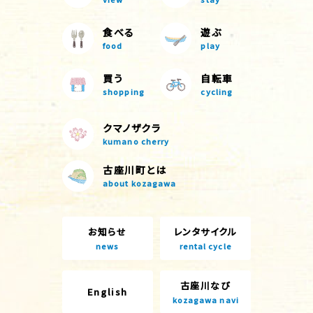
食べる
遊ぶ
food
play
買う
自転車
shopping
cycling
クマノザクラ
kumano cherry
古座川町とは
about kozagawa
お知らせ
レンタサイクル
news
rental cycle
古座川なび
English
kozagawa navi