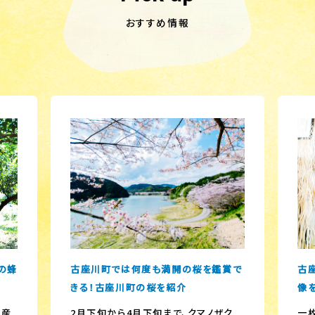
おすすめ情報
の蜂
古座川町では何度も満開の桜を鑑賞で
古座
きる！古座川町の桜を紹介
像
生産
2月下旬から4月下旬まで、クマノザク
一