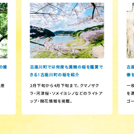
の蜂
古座川町では何度も満開の桜を鑑賞で
古座
きる！古座川町の桜を紹介
像
生産
2月下旬から4月下旬まで、クマノザク
一
ラ・河津桜・ソメイヨシノなどのライトア
を
ップ・開花情報を掲載。
ゴ