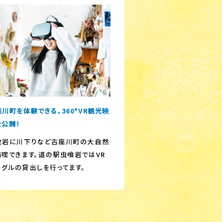
川町を体験できる、360°VR観光映
を公開！
枚岩に川下りなど古座川町の大自然
満喫できます。道の駅虫喰岩ではVR
ーグルの貸出しを行ってます。