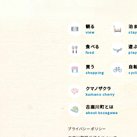
観る
泊
view
stay
食べる
遊
food
play
買う
自
shopping
cycl
クマノザクラ
kumano cherry
古座川町とは
about kozagawa
プライバシーポリシー