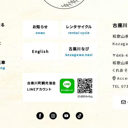
古座川
まる
お知らせ
レンタサイクル
news
rental cycle
和歌山
ぶ
Kozaga
古座川なび
English
kozagawa navi
〒649-4
転車
和歌山
ing
くれあそ
Acce
古座川町観光協会
TEL 07
LINEアカウント
ID @004vficq