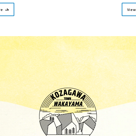
re
View