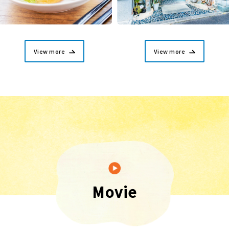
View more
View more
Movie