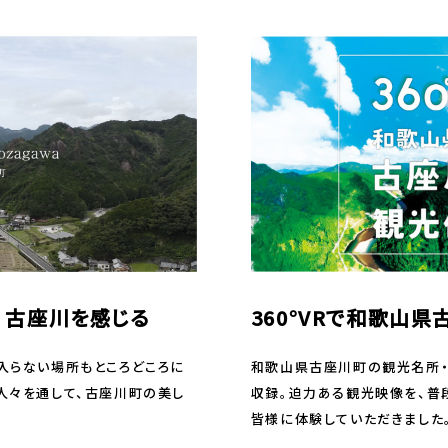
awa 古座川を感じる
360°VRで和歌山
入らない場所もところどころに
和歌山県古座川町の観光名所・ア
人々を通して、古座川町の美し
収録。迫力ある観光映像を、普
皆様に体験していただきました