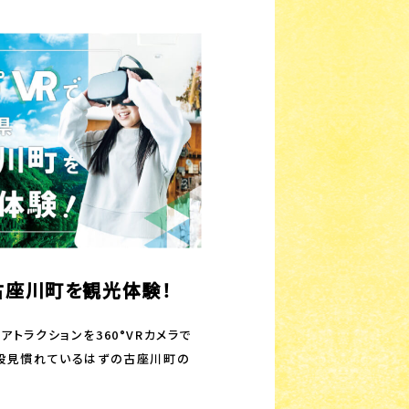
県古座川町を観光体験！
トラクションを360°VRカメラで
段見慣れているはずの古座川町の
。