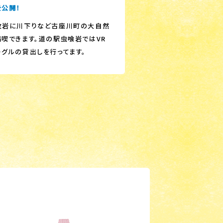
を公開！
枚岩に川下りなど古座川町の大自然
満喫できます。道の駅虫喰岩ではVR
ーグルの貸出しを行ってます。