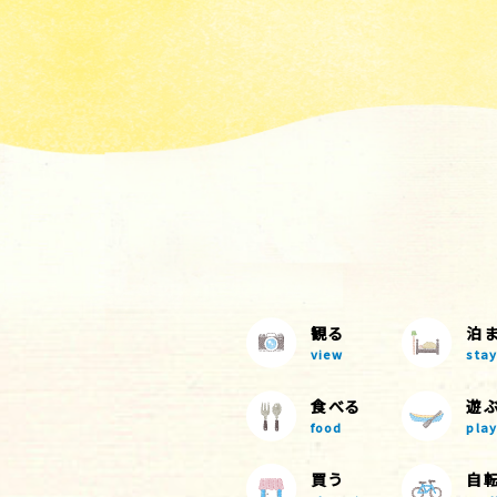
観る
泊
view
stay
食べる
遊
food
play
買う
自