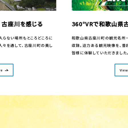
awa 古座川を感じる
360°VRで和歌山
入らない場所もところどころに
和歌山県古座川町の観光名所・ア
人々を通して、古座川町の美し
収録。迫力ある観光映像を、普
皆様に体験していただきました
re
View