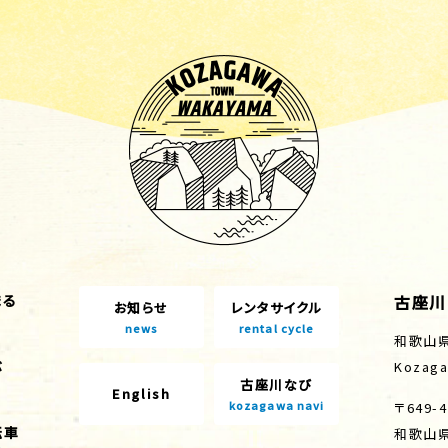
古座川
まる
お知らせ
レンタサイクル
news
rental cycle
和歌山
ぶ
Kozaga
古座川なび
English
kozagawa navi
〒649-4
転車
和歌山