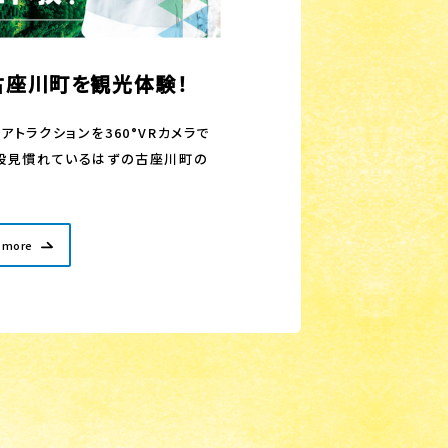
県古座川町を観光体験！
トラクションを360°VRカメラで
段見慣れているはずの古座川町の
。
 more