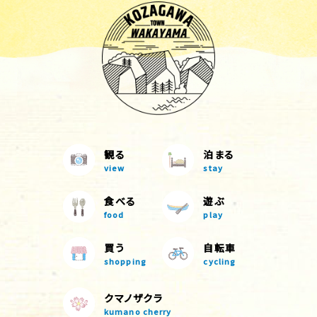
観る
泊まる
view
stay
食べる
遊ぶ
food
play
買う
自転車
shopping
cycling
クマノザクラ
kumano cherry