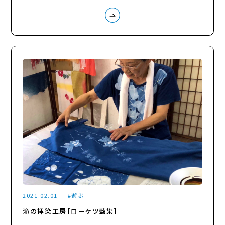
2021.02.01
遊ぶ
滝の拝染工房［ローケツ藍染］