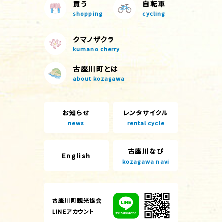
買う
自転車
shopping
cycling
クマノザクラ
kumano cherry
古座川町とは
about kozagawa
お知らせ
レンタサイクル
news
rental cycle
古座川なび
English
kozagawa navi
古座川町観光協会
LINEアカウント