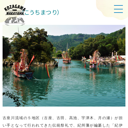
河内祭（こうちまつり）
古座川流域の５地区（古座、古田、高池、宇津木、月の瀬）が担
い手となって行われてきた伝統祭礼で、紀州藩が編纂した「紀伊