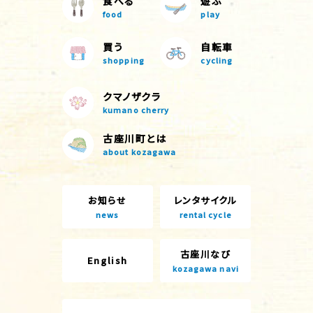
食べる
遊ぶ
food
play
買う
自転車
shopping
cycling
クマノザクラ
kumano cherry
古座川町とは
about kozagawa
お知らせ
レンタサイクル
news
rental cycle
古座川なび
English
kozagawa navi