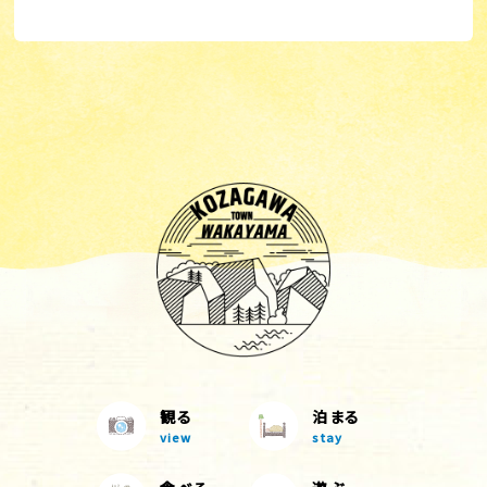
観る
泊まる
view
stay