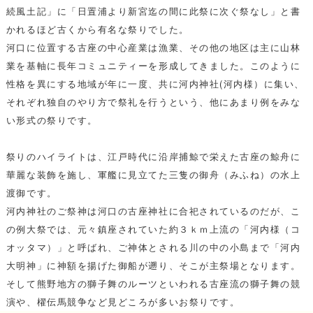
続風土記」に「日置浦より新宮迄の間に此祭に次ぐ祭なし」と書
かれるほど古くから有名な祭りでした。
河口に位置する古座の中心産業は漁業、その他の地区は主に山林
業を基軸に長年コミュニティーを形成してきました。このように
性格を異にする地域が年に一度、共に河内神社(河内様）に集い、
それぞれ独自のやり方で祭礼を行うという、他にあまり例をみな
い形式の祭りです。
祭りのハイライトは、江戸時代に沿岸捕鯨で栄えた古座の鯨舟に
華麗な装飾を施し、軍艦に見立てた三隻の御舟（みふね）の水上
渡御です。
河内神社のご祭神は河口の古座神社に合祀されているのだが、こ
の例大祭では、元々鎮座されていた約３ｋｍ上流の「河内様（コ
オッタマ）」と呼ばれ、ご神体とされる川の中の小島まで「河内
大明神」に神額を揚げた御船が遡り、そこが主祭場となります。
そして熊野地方の獅子舞のルーツといわれる古座流の獅子舞の競
演や、櫂伝馬競争など見どころが多いお祭りです。