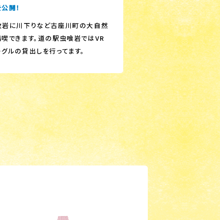
を公開！
枚岩に川下りなど古座川町の大自然
満喫できます。道の駅虫喰岩ではVR
ーグルの貸出しを行ってます。