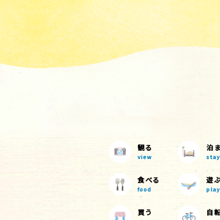
観る
泊
view
stay
食べる
遊
food
play
買う
自