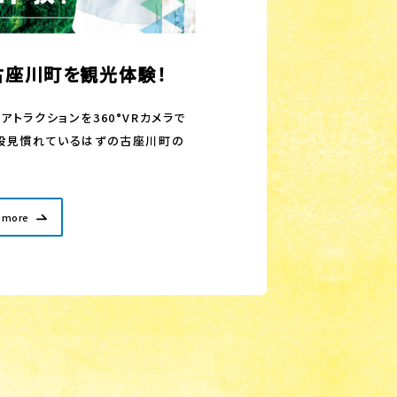
県古座川町を観光体験！
トラクションを360°VRカメラで
段見慣れているはずの古座川町の
。
 more