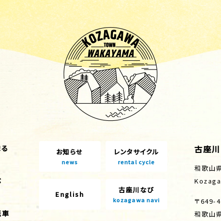
古座川
まる
お知らせ
レンタサイクル
news
rental cycle
和歌山
ぶ
Kozaga
古座川なび
English
kozagawa navi
〒649-4
転車
和歌山