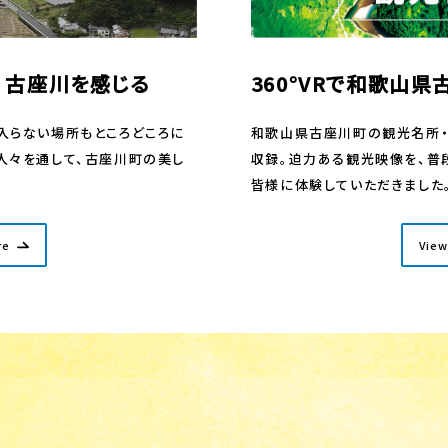
awa 古座川を感じる
360°VRで和歌山
入らない場所もところどころに
和歌山県古座川町の観光名所・ア
人々を通して、古座川町の美し
収録。迫力ある観光映像を、普
皆様に体験していただきました
re
View